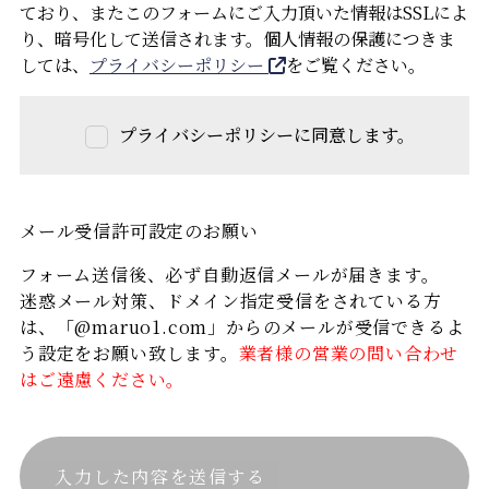
ており、またこのフォームにご入力頂いた情報はSSLによ
ホームページの予約フォームからご予約いただく
り、暗号化して送信されます。個人情報の保護につきま
こと
しては、
プライバシーポリシー
をご覧ください。
事前来場予約アンケート・来場後アンケートにす
べてお答えいただくこと
プライバシーポリシーに同意します。
特典の受け取りは来場後のアンケートに回答いた
だき、確認が出来次第、対応させていただきま
メール受信許可設定のお願い
す。
フォーム送信後、必ず自動返信メールが届きます。
2日前までにご予約いただくこと（前日のご予約
迷惑メール対策、ドメイン指定受信をされている方
についてはお電話ください。）
は、「@maruo1.com」からのメールが受信できるよ
う設定をお願い致します。
業者様の営業の問い合わせ
弊社SNSへのチャンネル登録及びフォローにご協
はご遠慮ください。
力いただけること
身分証明書（運転免許証・健康保険証など）のご
提示をいただけること