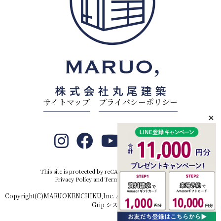
サイトマップ
プライバシーポリシー
This site is protected by reCAPTCHA and the Google
Privacy Policy
and
Terms of Service
apply.
Copyright(C)MARUOKENCHIKU,Inc. All rights reserved.Produced by
D-
Grip システム