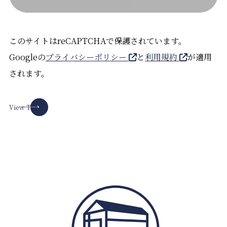
初回ご予約時に事前連絡なくご来場いただけなか
った場合は、本キャンペーンは対象外となりま
このサイトはreCAPTCHAで保護されています。
す。再度ご予約いただいた場合もキャンペーン適
Googleの
用外となります。
プライバシーポリシー
と
利用規約
が適用
されます。
他キャンペーンとの併用はできません。
イベント特典進呈はグループ共通で一度のみとな
View Top
ります。複数ブランドにご来場いただいた際の複
数回の進呈はできません。
※グループとはniko and…EDIT HOUSE、まるお
不動産
担当者の携帯からお電話いたします。来場日程の
調整が必要な場合がありますので、通話をもって
ご予約時間の確定をさせていただきます。ご了承
ください。