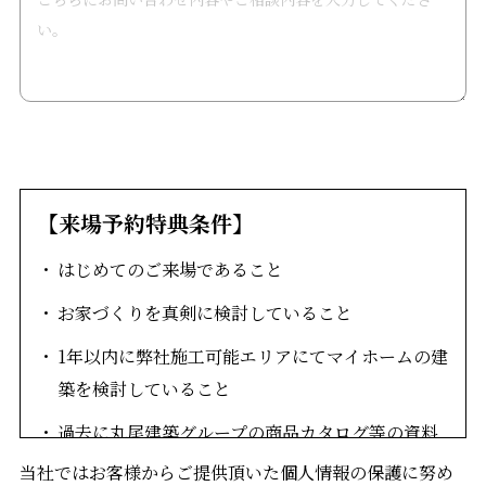
【来場予約特典条件】
はじめてのご来場であること
お家づくりを真剣に検討していること
1年以内に弊社施工可能エリアにてマイホームの建
築を検討していること
過去に丸尾建築グループの商品カタログ等の資料
をご請求されていない方
当社ではお客様からご提供頂いた個人情報の保護に努め