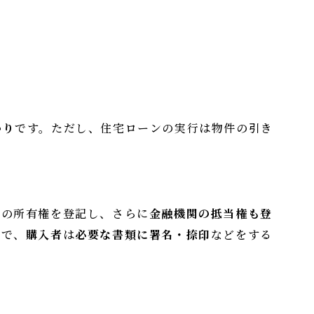
かり
です。ただし、住宅ローンの実行は物件の引き
人の所有権を登記し、さらに
金融機関の抵当権も登
ので、
購入者
は
必要な書類に署名・捺印
などをする