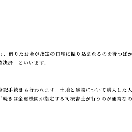
れ、借りたお金が
指定の口座に振り込まれ
るのを
待つば
時決済」
といいます。
登記手続き
も行われます。土地と建物について購入した
手続きは金融機関が指定する
司法書士が行う
のが通常な