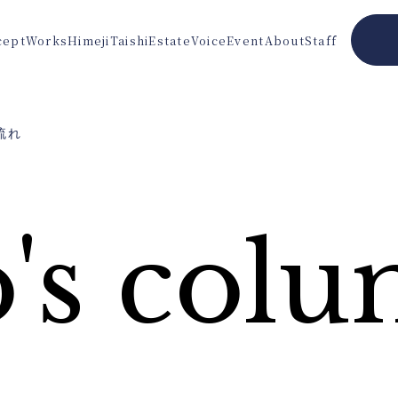
cept
Works
Himeji
Taishi
Estate
Voice
Event
About
Staff
流れ
's col