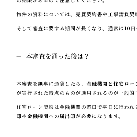
の期限があるので注意してください。
物件の資料については、
売買契約書
や
工事請負契
そして審査に要する期間が長くなり、通常は
10
本審査を通った後は？
本審査を無事に通貨したら、
金融機関と住宅ロー
が実行された時点のものが適用されるのが一般的
住宅ローン契約は金融機関の窓口で平日に行われ
印
や
金融機関
への
届出印
が必要になります。