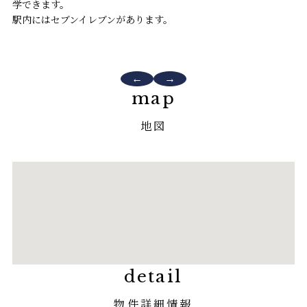
車
学できます。
駅内にはセブンイレブンがあります。
姫
と
←
→
map
地図
detail
物件詳細情報