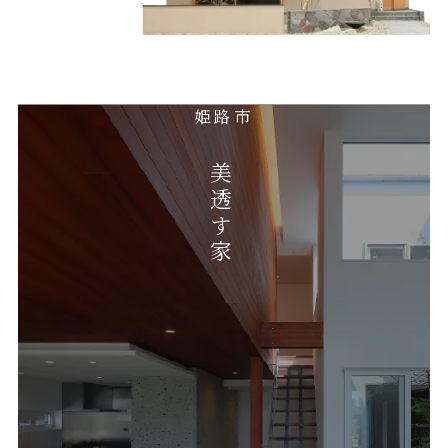
姫路市
美透す家