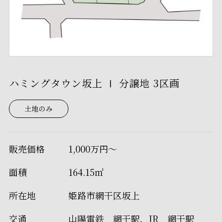
ハミングタウン坂上 Ⅰ 分譲地 3区画
土地のみ
販売価格
1,000万円～
面積
164.15㎡
所在地
姫路市網干区坂上
交通
山陽電鉄 網干駅、JR 網干駅