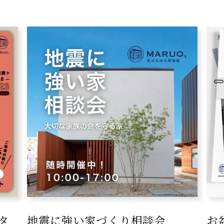
タ
地震に強い家づくり相談会
お