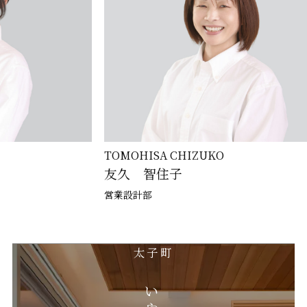
TOMOHISA CHIZUKO
MAT
友久 智住子
松
営業設計部
工務
太子町