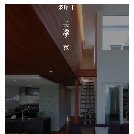
姫路市
美透す家