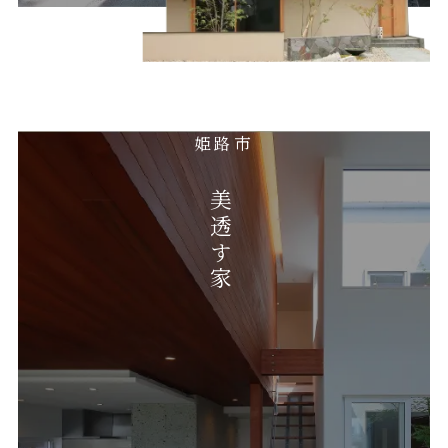
姫路市
美透す家