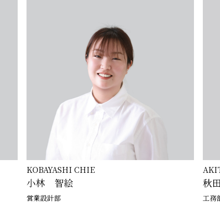
MIK
AKITA MASAMI
三
秋田 真沙美
総務
工務部