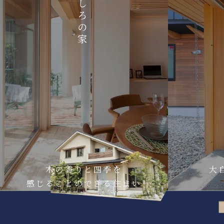
いやしろの家
木の香りと四季を
大
感じることのできる住まい