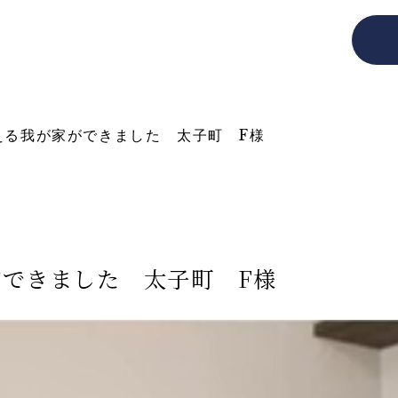
cept
Works
Himeji
Taishi
Estate
Voice
Event
About
Staff
える我が家ができました 太子町 F様
できました 太子町 F様