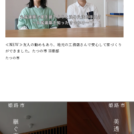
≪NEW≫友人の勧めもあり、地元の工務店さんで安心して家づくり
ができました。たつの市 H様邸
たつの市
姫路市
姫路市
継ぐ家
美透す家