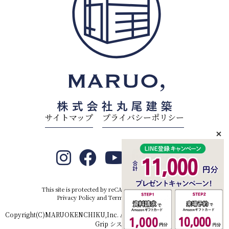
サイトマップ
プライバシーポリシー
This site is protected by reCAPTCHA and the Google
Privacy Policy
and
Terms of Service
apply.
Copyright(C)MARUOKENCHIKU,Inc. All rights reserved.Produced by
D-
Grip システム