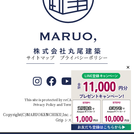
サイトマップ
プライバシーポリシー
This site is protected by reCAPTCHA and the Google
Privacy Policy
and
Terms of Service
apply.
Copyright(C)MARUOKENCHIKU,Inc. All rights reserved.Produced by
D-
Grip システム