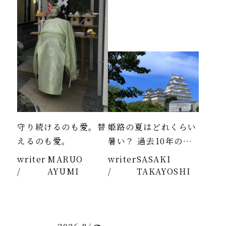
守り続けるのも愛。替
姫路の夏はどれくらい
えるのも愛。
暑い？ 過去10年のデ
ータより
writer
MARUO
writer
SASAKI
/
AYUMI
/
TAKAYOSHI