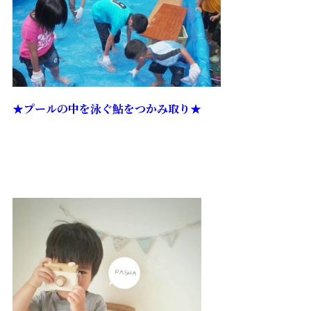
★プールの中を泳ぐ鮎をつかみ取り★