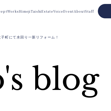
cept
Works
Himeji
Taishi
Estate
Voice
Event
About
Staff
･ 太子町にて水回り一新リフォーム！
's blog