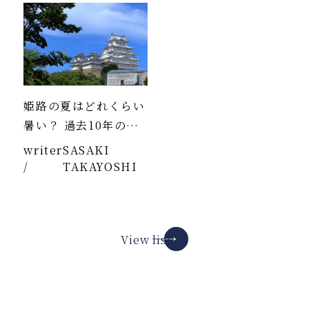
姫路の夏はどれくらい
暑い？ 過去10年のデ
ータより
writer
SASAKI
/
TAKAYOSHI
View list