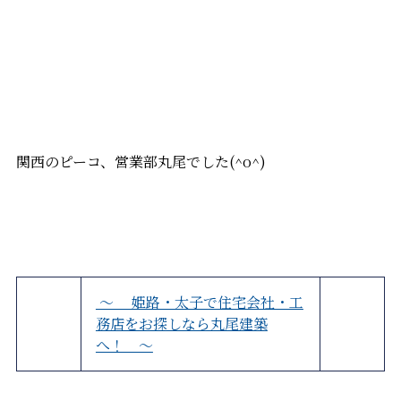
関西のピーコ、営業部丸尾でした(^o^)
～ 姫路・太子で住宅会社・工
務店をお探しなら丸尾建築
へ！ ～