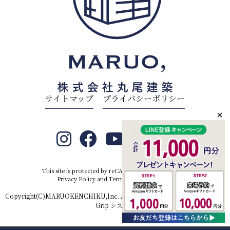
サイトマップ
プライバシーポリシー
This site is protected by reCAPTCHA and the Google
Privacy Policy
and
Terms of Service
apply.
Copyright(C)MARUOKENCHIKU,Inc. All rights reserved.Produced by
D-
Grip システム