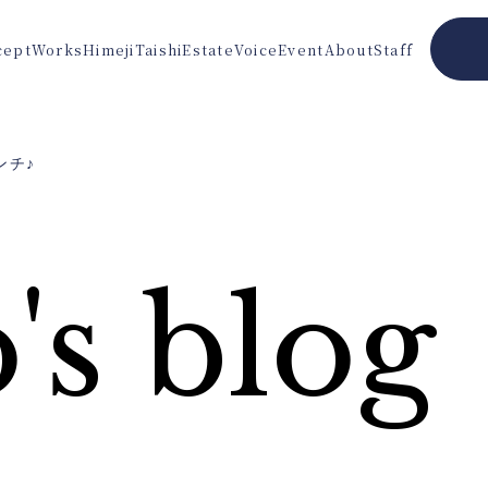
cept
Works
Himeji
Taishi
Estate
Voice
Event
About
Staff
ンチ♪
's blog