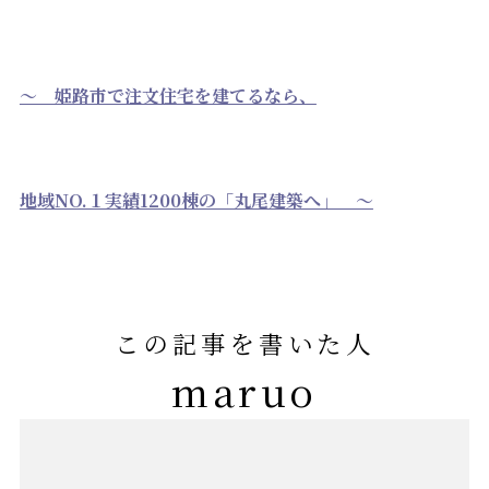
～ 姫路市で注文住宅を建てるなら、
地域NO.１実績1200棟の「丸尾建築へ」 ～
この記事を書いた人
maruo