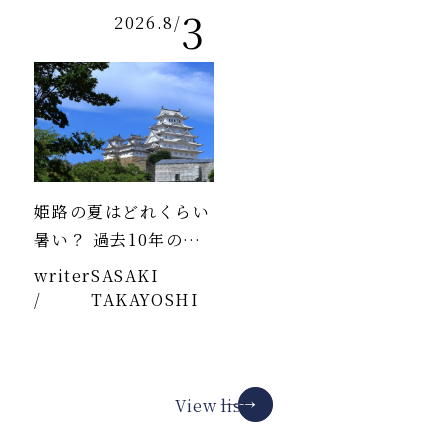
3
2026.8
/
姫路の夏はどれくらい
暑い？ 過去10年のデ
ータより
writer
SASAKI
/
TAKAYOSHI
View list