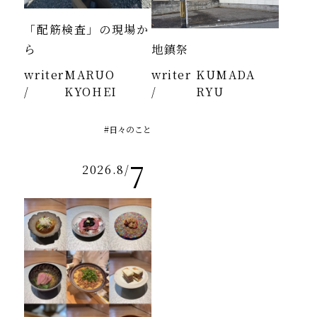
「配筋検査」の現場か
ら
地鎮祭
writer
MARUO
writer
KUMADA
/
KYOHEI
/
RYU
#日々のこと
7
2026.8
/