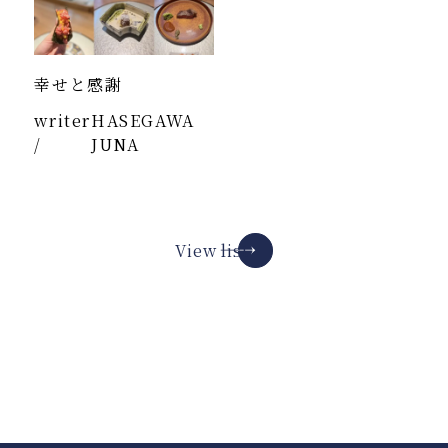
幸せと感謝
writer
HASEGAWA
/
JUNA
View list