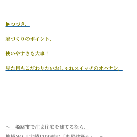
▶つづき、
家づくりのポイント、
使いやすさも大事！
見た目もこだわりたいおしゃれスイッチのオハナシ。
～ 姫路市で注文住宅を建てるなら、
地域NO.１実績1200棟の「丸尾建築へ」 ～