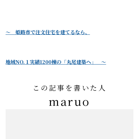
～ 姫路市で注文住宅を建てるなら、
地域NO.１実績1200棟の「丸尾建築へ」 ～
この記事を書いた人
maruo