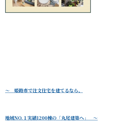
～ 姫路市で注文住宅を建てるなら、
地域NO.１実績1200棟の「丸尾建築へ」 ～