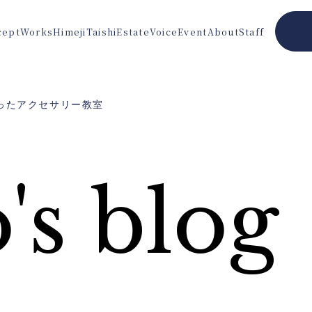
cept
Works
Himeji
Taishi
Estate
Voice
Event
About
Staff
ったアクセサリー教室
's blog