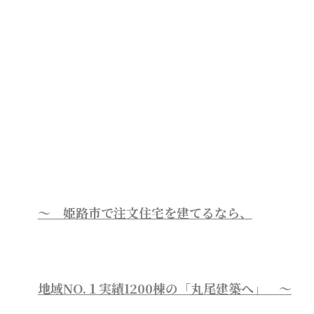
～ 姫路市で注文住宅を建てるなら、
地域NO.１実績1200棟の「丸尾建築へ」 ～