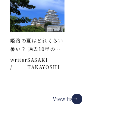
姫路の夏はどれくらい
暑い？ 過去10年のデ
ータより
writer
SASAKI
/
TAKAYOSHI
View list