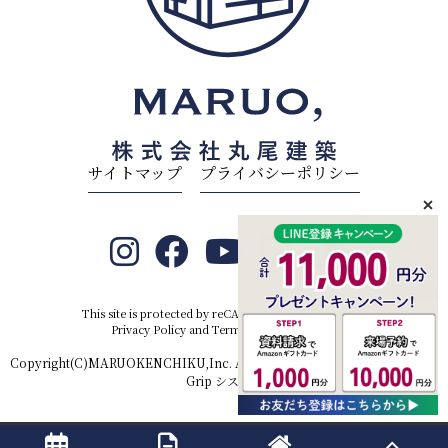
サイトマップ
プライバシーポリシー
This site is protected by reCAPTCHA and the Google
Privacy Policy
and
Terms of Service
apply.
Copyright(C)MARUOKENCHIKU,Inc. All rights reserved.Produced by
D-
Grip システム