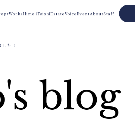
cept
Works
Himeji
Taishi
Estate
Voice
Event
About
Staff
ました！
's blog