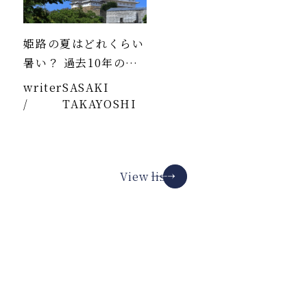
姫路の夏はどれくらい
暑い？ 過去10年のデ
ータより
writer
SASAKI
/
TAKAYOSHI
View list