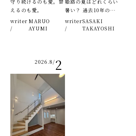
守り続けるのも愛。替
姫路の夏はどれくらい
えるのも愛。
暑い？ 過去10年のデ
ータより
writer
MARUO
writer
SASAKI
/
AYUMI
/
TAKAYOSHI
2
2026.8
/