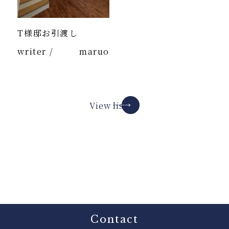
T様邸お引渡し
writer /
maruo
View list
Contact