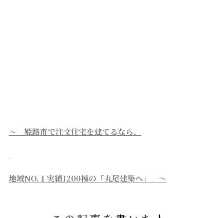
～ 姫路市で注文住宅を建てるなら、
地域NO.１実績1200棟の「丸尾建築へ」 ～