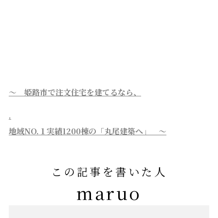
～ 姫路市で注文住宅を建てるなら、
.
地域NO.１実績1200棟の「丸尾建築へ」 ～
この記事を書いた人
maruo