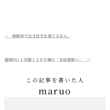
～ 姫路市で注文住宅を建てるなら、
地域NO.１実績１３００棟の「丸尾建築へ」 ～
この記事を書いた人
maruo