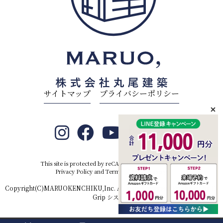
サイトマップ
プライバシーポリシー
This site is protected by reCAPTCHA and the Google
Privacy Policy
and
Terms of Service
apply.
Copyright(C)MARUOKENCHIKU,Inc. All rights reserved.Produced by
D-
Grip システム