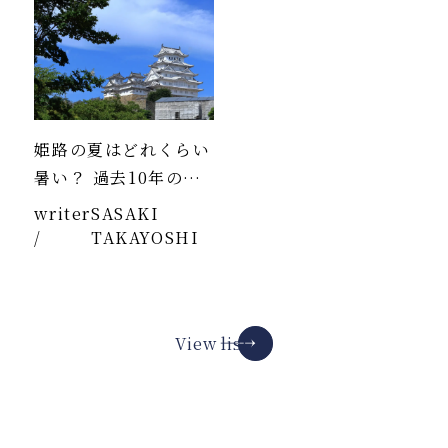
姫路の夏はどれくらい
暑い？ 過去10年のデ
ータより
writer
SASAKI
/
TAKAYOSHI
View list