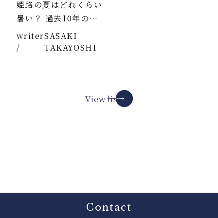
姫路の夏はどれくらい
暑い？ 過去10年のデ
ータより
writer
SASAKI
/
TAKAYOSHI
View list
Contact