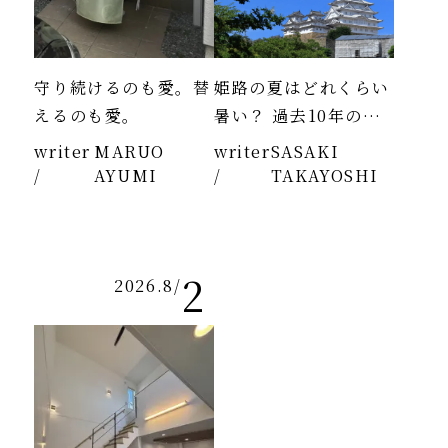
守り続けるのも愛。替
姫路の夏はどれくらい
えるのも愛。
暑い？ 過去10年のデ
ータより
writer
MARUO
writer
SASAKI
/
AYUMI
/
TAKAYOSHI
2
2026.8
/