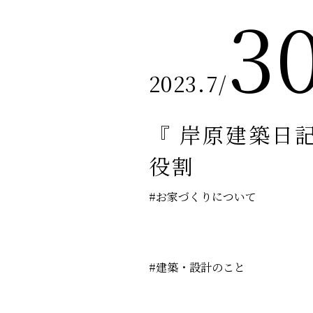
3
2023.7
/
『 岸原建築日記 
役割
#お家づくりについて
#建築・設計のこと