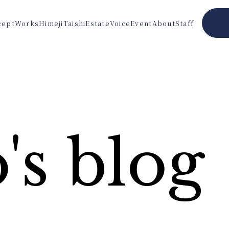
cept
Works
Himeji
Taishi
Estate
Voice
Event
About
Staff
's blog