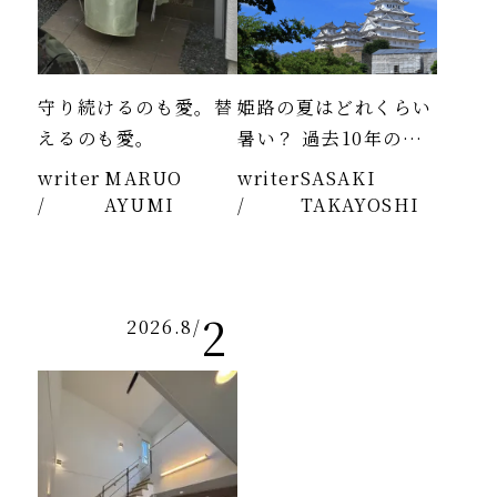
守り続けるのも愛。替
姫路の夏はどれくらい
えるのも愛。
暑い？ 過去10年のデ
ータより
writer
MARUO
writer
SASAKI
/
AYUMI
/
TAKAYOSHI
2
2026.8
/