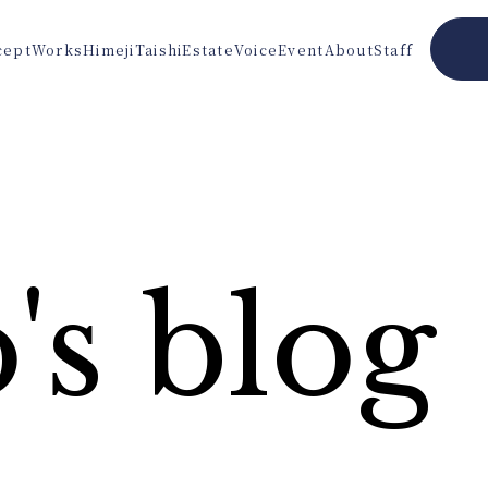
cept
Works
Himeji
Taishi
Estate
Voice
Event
About
Staff
's blog