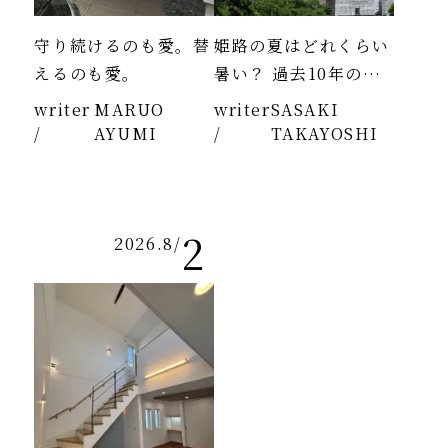
守り続けるのも愛。替
姫路の夏はどれくらい
えるのも愛。
暑い？ 過去10年のデ
ータより
writer
MARUO
writer
SASAKI
/
AYUMI
/
TAKAYOSHI
2
2026.8
/