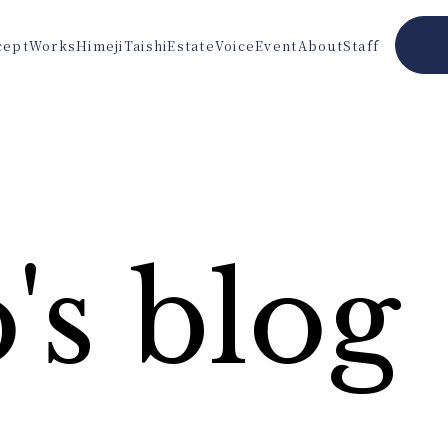
cept
Works
Himeji
Taishi
Estate
Voice
Event
About
Staff
's blog