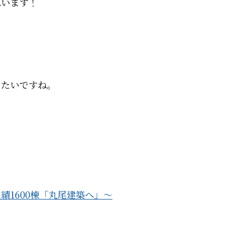
思います！
きたいですね。
績1600棟「丸尾建築へ」～