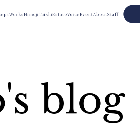
cept
Works
Himeji
Taishi
Estate
Voice
Event
About
Staff
's blog