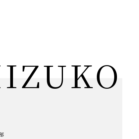
HIZUKO
部