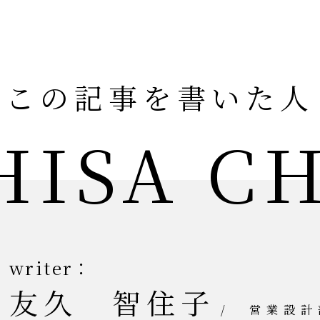
この記事を書いた人
ISA C
writer：
友久 智住子
/
営業設計