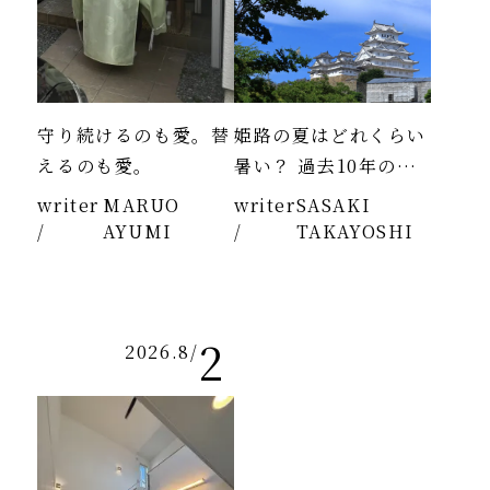
守り続けるのも愛。替
姫路の夏はどれくらい
えるのも愛。
暑い？ 過去10年のデ
ータより
writer
MARUO
writer
SASAKI
/
AYUMI
/
TAKAYOSHI
2
2026.8
/