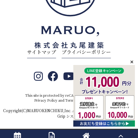
サイトマップ
プライバシーポリシー
This site is protected by reCAPTCHA and the Google
Privacy Policy
and
Terms of Service
apply.
Copyright(C)MARUOKENCHIKU,Inc. All rights reserved.Produced by
D-
Grip システム