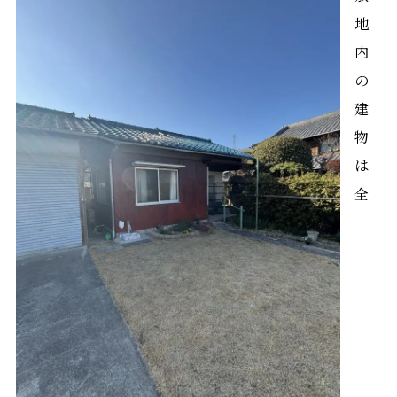
地
内
の
建
物
は
全