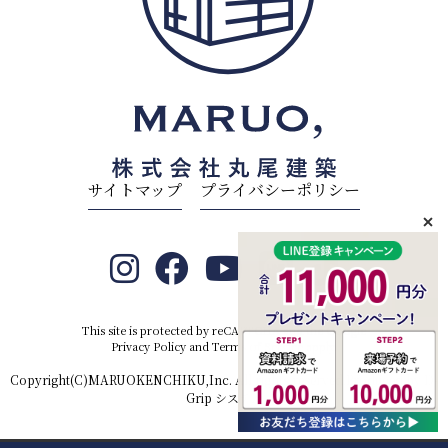
サイトマップ
プライバシーポリシー
This site is protected by reCAPTCHA and the Google
Privacy Policy
and
Terms of Service
apply.
Copyright(C)MARUOKENCHIKU,Inc. All rights reserved.Produced by
D-
Grip システム