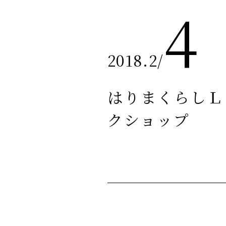
4
2018.2
/
はりまくらしＬ
クショップ