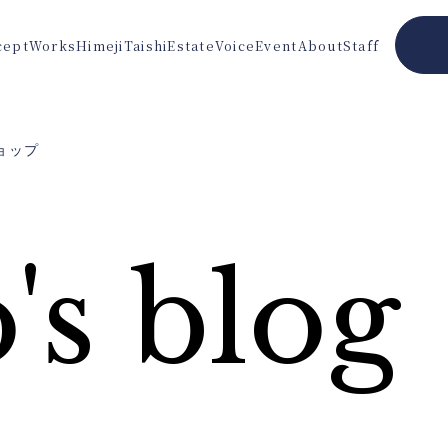
cept
Works
Himeji
Taishi
Estate
Voice
Event
About
Staff
ョップ
's blog