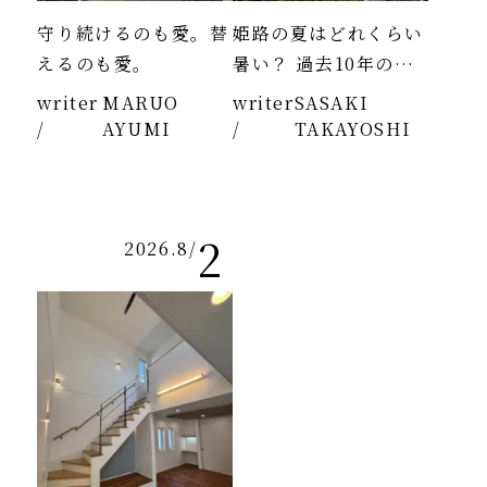
守り続けるのも愛。替
姫路の夏はどれくらい
えるのも愛。
暑い？ 過去10年のデ
ータより
writer
MARUO
writer
SASAKI
/
AYUMI
/
TAKAYOSHI
2
2026.8
/