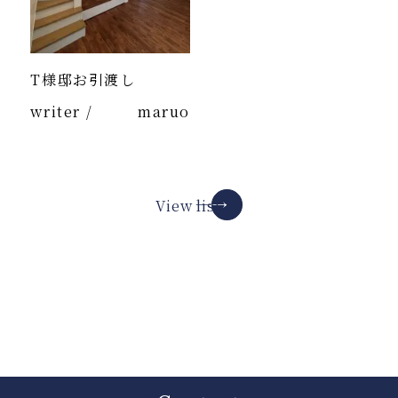
T様邸お引渡し
writer /
maruo
View list