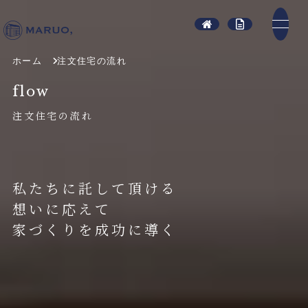
ホーム
注文住宅の流れ
f
l
o
w
注
文
住
宅
の
流
れ
私
た
ち
に
託
し
て
頂
け
る
想
い
に
応
え
て
家
づ
く
り
を
成
功
に
導
く